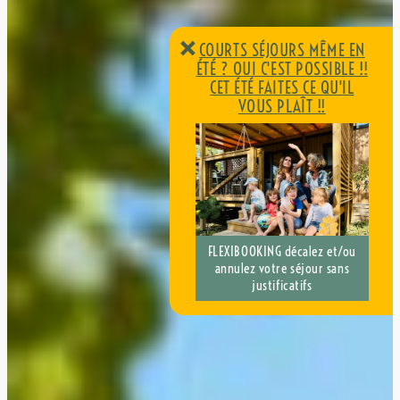
×
COURTS SÉJOURS MÊME EN
ÉTÉ ? OUI C'EST POSSIBLE !!
CET ÉTÉ FAITES CE QU'IL
VOUS PLAÎT !!
COURTS SÉJOURS MÊME EN
ÉTÉ ? OUI C'EST POSSIBLE !!
CET ÉTÉ FAITES CE QU'IL
VOUS PLAÎT !!
FLEXIBOOKING décalez et/ou
annulez votre séjour sans
justificatifs
FLEXIBOOKING décalez et/ou
annulez votre séjour sans
justificatifs