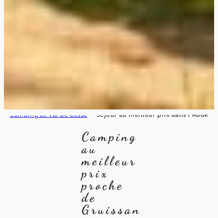
Camping Le Val de Cesse
Séjour au meilleur prix dans l’Aude
Camping
au
meilleur
prix
proche
de
Gruissan