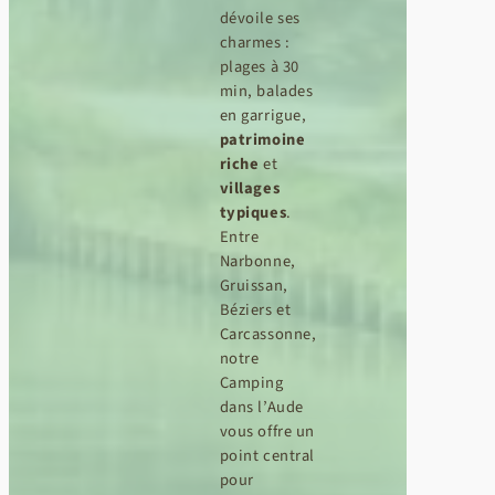
dévoile ses
charmes :
plages à 30
min, balades
en garrigue,
patrimoine
riche
et
villages
typiques
.
Entre
Narbonne,
Gruissan,
Béziers et
Carcassonne,
notre
Camping
dans l’Aude
vous offre un
point central
pour