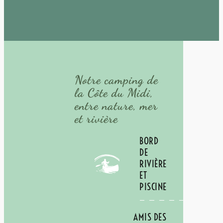
hébergements tout
confort et services à
la carte pour un
séjour qui vous
ressemble
.
Notre camping de
la Côte du Midi,
entre nature, mer
et rivière
BORD
DE
RIVIÈRE
ET
PISCINE
AMIS DES