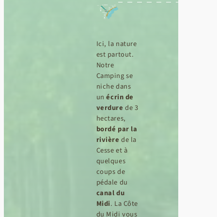
Ici, la nature
est partout.
Notre
Camping se
niche dans
un
écrin de
verdure
de 3
hectares,
bordé par la
rivière
de la
Cesse et à
quelques
coups de
pédale du
canal du
Midi
. La Côte
du Midi vous