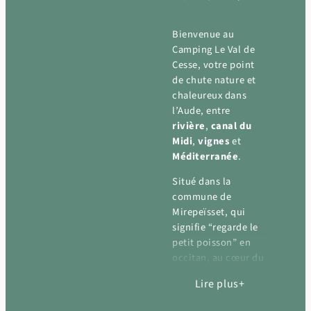
Bienvenue au
Camping Le Val de
Cesse, votre point
de chute nature et
chaleureux dans
l’Aude, entre
rivière
,
canal du
Midi
,
vignes
et
Méditerranée
.
Situé dans la
commune de
Mirepeïsset, qui
signifie “regarde le
petit poisson” en
occitan, au cœur du
Minervois, notre
Lire plus
établissement 4
étoiles vous offre un