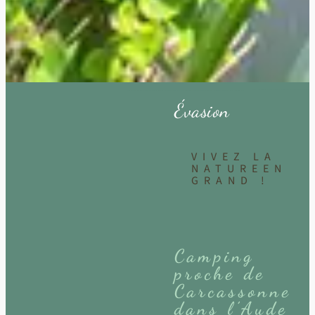
Évasion
VIVEZ LA
NATURE
EN
GRAND !
Camping
proche de
Carcassonne
dans l’Aude