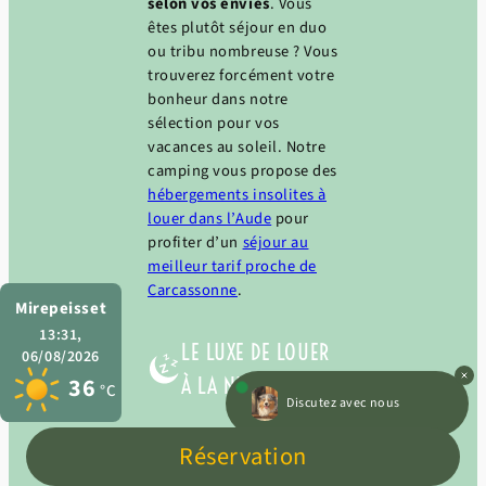
selon vos envies
. Vous
êtes plutôt séjour en duo
ou tribu nombreuse ? Vous
trouverez forcément votre
bonheur dans notre
sélection pour vos
vacances au soleil. Notre
camping vous propose des
hébergements insolites à
louer dans l’Aude
pour
profiter d’un
séjour au
meilleur tarif proche de
Carcassonne
.
Mirepeisset
13:31,
LE LUXE DE LOUER
06/08/2026
36
À LA NUITÉE
Discutez avec nous
°C
Réservation
Les tarifs