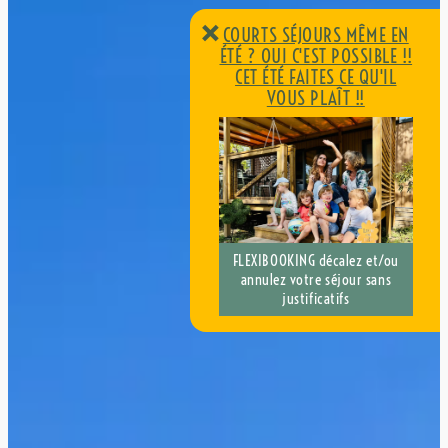
×
COURTS SÉJOURS MÊME EN
ÉTÉ ? OUI C'EST POSSIBLE !!
CET ÉTÉ FAITES CE QU'IL
VOUS PLAÎT !!
FLEXIBOOKING décalez et/ou
annulez votre séjour sans
COURTS SÉJOURS MÊME EN
justificatifs
ÉTÉ ? OUI C'EST POSSIBLE !!
CET ÉTÉ FAITES CE QU'IL
VOUS PLAÎT !!