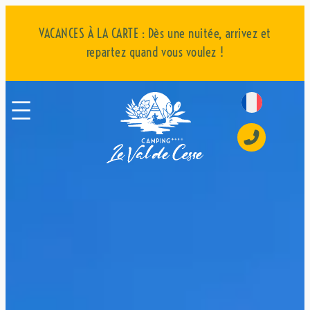
VACANCES À LA CARTE : Dès une nuitée, arrivez et
repartez quand vous voulez !