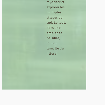
rayonner et
explorer les
multiples
visages du
sud. Le tout,
dans une
ambiance
paisible
,
loin du
tumulte du
littoral.