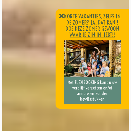
×
KORTE VAKANTIES, ZELFS IN
DE ZOMER? JA, DAT KAN!!
DOE DEZE ZOMER GEWOON
WAAR JE ZIN IN HEBT!!
Met FLEXIBOOKING kunt u uw
KORTE VAKANTIES, ZELFS IN
verblijf verzetten en/of
DE ZOMER? JA, DAT KAN!!
annuleren zonder
DOE DEZE ZOMER GEWOON
bewijsstukken
WAAR JE ZIN IN HEBT!!