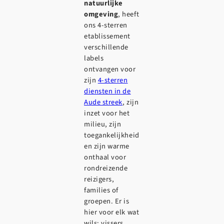
natuurlijke
omgeving
, heeft
ons 4-sterren
etablissement
verschillende
labels
ontvangen voor
zijn
4-sterren
diensten in de
Aude streek
, zijn
inzet voor het
milieu, zijn
toegankelijkheid
en zijn warme
onthaal voor
rondreizende
reizigers,
families of
groepen. Er is
hier voor elk wat
wils: vissers,