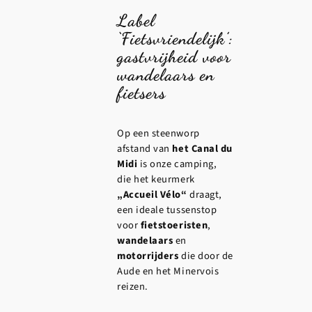
Label
‘Fietsvriendelijk’:
gastvrijheid voor
wandelaars en
fietsers
Op een steenworp
afstand van
het Canal du
Midi
is onze camping,
die het keurmerk
„Accueil Vélo“
draagt,
een ideale tussenstop
voor
fietstoeristen
,
wandelaars
en
motorrijders
die door de
Aude en het Minervois
reizen.