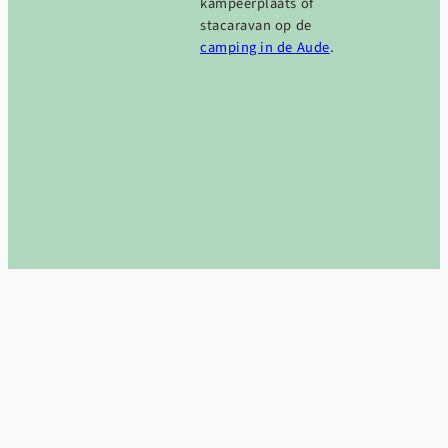
kampeerplaats of
stacaravan op de
camping in de Aude
.