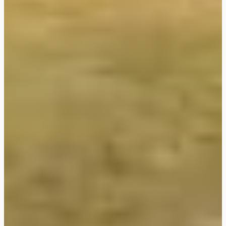
Met FLEXIBOOKING kunt u uw
verblijf verzetten en/of
annuleren zonder
bewijsstukken