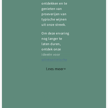
ontdekken en te
genieten van
proeverijen van
typische wijnen
uit onze streek.
Om deze ervaring
nog langer te
laten duren,
ontdek onze
ideeën voor
wijntoeristische
verblijven
: een
Lees meer
complete
onderdompeling
in de wijngaarden
en smaken van de
Minervois.
Als u kiest voor
Camping Val de