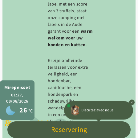
landschappen en
label met een score
authentieke
van 3 truffels, staat
ontdekkingen.
onze camping met
labels in de Aude
Een uitnodiging
garant voor een
warm
om te vertragen,
welkom voor uw
te ontdekken…
honden en katten
.
en van elk
moment ten volle
te genieten.
Er zijn omheinde
terrassen voor extra
veiligheid, een
hondenbar,
canidouche, een
Mirepeisset
hondenpark en
01:27,
schaduwrijke
08/08/2026
wandelpaden. Dit alles
26
Discutez avec nous
°C
in een ontspannen
sfeer die alle
Stacaravans
Restaurant l’Auberge
Diensten
Reservering
vakantiegangers
respecteert.